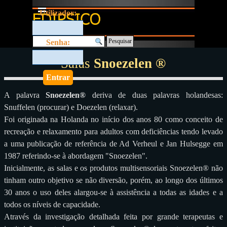
Ir para o conteúdo
Saltar menu
Utilizador:
Pesquisar
Senha:
Salas
Snoezelen
®
A palavra
Snoezelen
®
deriva de duas palavras holandesas:
Snuffelen (procurar) e Doezelen (relaxar).
Foi originada na Holanda no início dos anos 80 como conceito de
recreação e relaxamento para adultos com deficiências tendo levado
a uma publicação de referência de Ad Verheul e Jan Hulsegge em
1987 referindo-se à abordagem "Snoezelen".
Inicialmente, as salas e os produtos multisensoriais Snoezelen® não
tinham outro objetivo se não diversão, porém, ao longo dos últimos
30 anos o uso deles alargou-se à assistência a todas as idades e a
todos os níveis de capacidade.
Através da investigação detalhada feita por grande terapeutas e